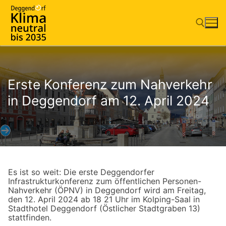
Zum
Inhalt
springen
Suchen nach:
Erste Konferenz zum Nahverkehr
in Deggendorf am 12. April 2024
Es ist so weit: Die erste Deggendorfer
Infrastrukturkonferenz zum öffentlichen Personen-
Nahverkehr (ÖPNV) in Deggendorf wird am Freitag,
den 12. April 2024 ab 18 21 Uhr im Kolping-Saal in
Stadthotel Deggendorf (Östlicher Stadtgraben 13)
stattfinden.