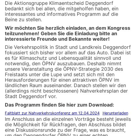
Die Aktionsgruppe Klimaentscheid Deggendorf
bedankt sich bei allen, die mitgeholfen haben, ein
interessantes und informatives Programm auf die
Beine zu stellen.
Wir möchten Sie herzlich einladen, an dem Kongress
teilzunehmen!
Geben Sie die Einladung bitte an
interessierte Freunde und Bekannte weiter!
Die Verkehrspolitik in Stadt und Landkreis Deggendorf
fokussiert sich bisher vor allem auf das Auto. Dabei ist
es für Klimaschutz und Lebensqualität sinnvoll und
notwendig, den ÖPNV auszubauen. Deshalb nimmt
unsere Veranstaltung die ÖPNV-Strategie 2030 des
Freistaats unter die Lupe und setzt sich mit den
Herausforderungen für einen attraktiven ÖPNV im
ländlichen Raum auseinander. Danach stellen wir den
(allerdings nicht beschlossenen) Nahverkehrsplan der
Stadt Deggendorf vor.
Das Programm finden Sie hier zum Download:
Faltblatt zur Nahverkehrskonferenz am 12.04.2024
Herunterladen
Im Anschluss an die einzelnen Vorträge besteht jeweils
die Möglichkeit für Rückfragen, den Abschluss bildet
eine Diskussionsrunde zu der Frage, was es braucht,
um den Deggendorfer ÖPNV zu einer echten