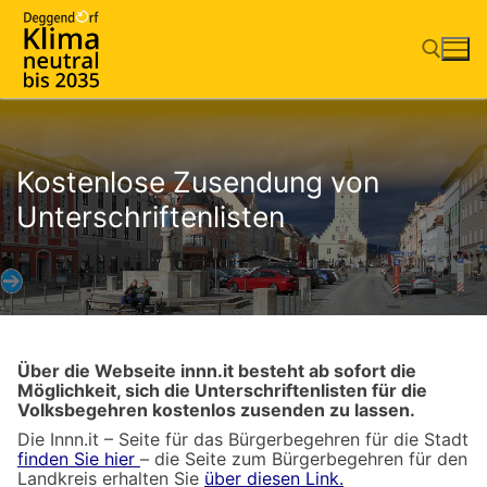
Zum
Inhalt
springen
Suchen nach:
Kostenlose Zusendung von
Unterschriftenlisten
Über die Webseite innn.it besteht ab sofort die
Möglichkeit, sich die Unterschriftenlisten für die
Volksbegehren kostenlos zusenden zu lassen.
Die Innn.it – Seite für das Bürgerbegehren für die Stadt
finden Sie hier
– die Seite zum Bürgerbegehren für den
Landkreis erhalten Sie
über diesen Link.