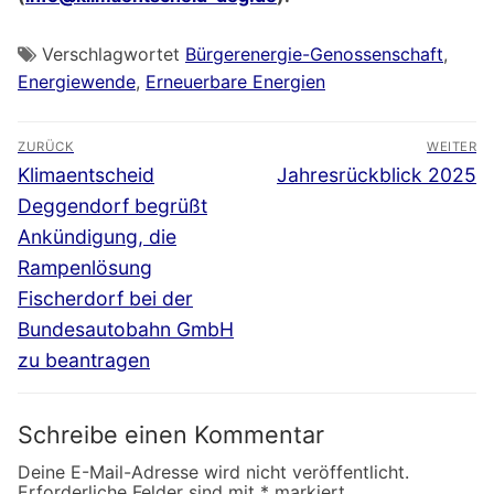
Verschlagwortet
Bürgerenergie-Genossenschaft
,
Energiewende
,
Erneuerbare Energien
Beitragsnavigation
ZURÜCK
WEITER
Vorheriger
Nächster
Klimaentscheid
Jahresrückblick 2025
Beitrag:
Beitrag:
Deggendorf begrüßt
Ankündigung, die
Rampenlösung
Fischerdorf bei der
Bundesautobahn GmbH
zu beantragen
Schreibe einen Kommentar
Deine E-Mail-Adresse wird nicht veröffentlicht.
Erforderliche Felder sind mit
*
markiert