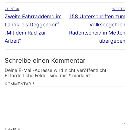
Beitragsnavigation
ZURÜCK
WEITER
Vorheriger
Nächster
Zweite Fahrraddemo im
158 Unterschriften zum
Beitrag:
Beitrag:
Landkreis Deggendorf:
Volksbegehren
„Mit dem Rad zur
Radentscheid in Metten
Arbeit“
übergeben
Schreibe einen Kommentar
Deine E-Mail-Adresse wird nicht veröffentlicht.
Erforderliche Felder sind mit
*
markiert
KOMMENTAR
*
NAME
*