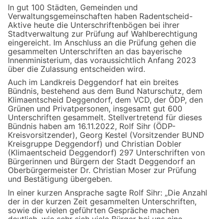
In gut 100 Städten, Gemeinden und
Verwaltungsgemeinschaften haben Radentscheid-
Aktive heute die Unterschriftenbögen bei ihrer
Stadtverwaltung zur Prüfung auf Wahlberechtigung
eingereicht. Im Anschluss an die Prüfung gehen die
gesammelten Unterschriften an das bayerische
Innenministerium, das voraussichtlich Anfang 2023
über die Zulassung entscheiden wird.
Auch im Landkreis Deggendorf hat ein breites
Bündnis, bestehend aus dem Bund Naturschutz, dem
Klimaentscheid Deggendorf, dem VCD, der ÖDP, den
Grünen und Privatpersonen, insgesamt gut 600
Unterschriften gesammelt. Stellvertretend für dieses
Bündnis haben am 16.11.2022, Rolf Sihr (ÖDP-
Kreisvorsitzender), Georg Kestel (Vorsitzender BUND
Kreisgruppe Deggendorf) und Christian Dobler
(Klimaentscheid Deggendorf) 297 Unterschriften von
Bürgerinnen und Bürgern der Stadt Deggendorf an
Oberbürgermeister Dr. Christian Moser zur Prüfung
und Bestätigung übergeben.
In einer kurzen Ansprache sagte Rolf Sihr: „Die Anzahl
der in der kurzen Zeit gesammelten Unterschriften,
sowie die vielen geführten Gespräche machen
deutlich, wie sehr sich viele Bürger bei uns eine