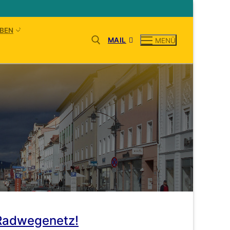
BEN
MAIL
MENÜ
 Radwegenetz!