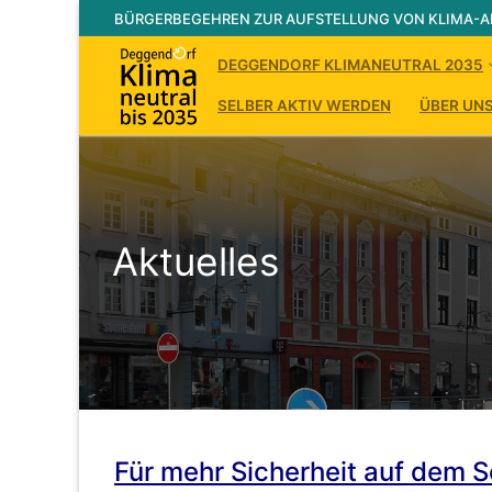
Zum
BÜRGERBEGEHREN ZUR AUFSTELLUNG VON KLIMA-A
Inhalt
springen
DEGGENDORF KLIMANEUTRAL 2035
SELBER AKTIV WERDEN
ÜBER UN
Aktuelles
Für mehr Sicherheit auf dem 