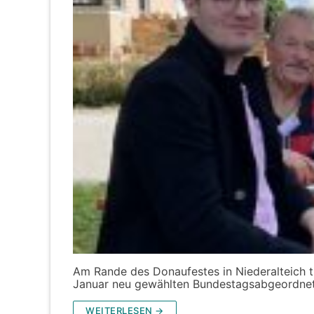
Am Rande des Donaufestes in Niederalteich t
Januar neu gewählten Bundestagsabgeordne
WEITERLESEN →