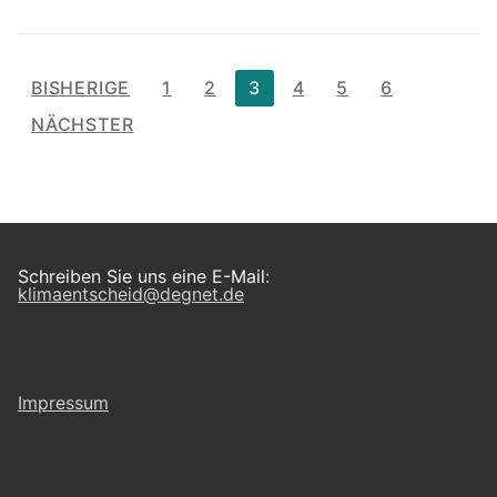
Seitennummerierung
BISHERIGE
1
2
3
4
5
6
der
NÄCHSTER
Beiträge
Schreiben Sie uns eine E-Mail:
klimaentscheid@degnet.de
Impressum