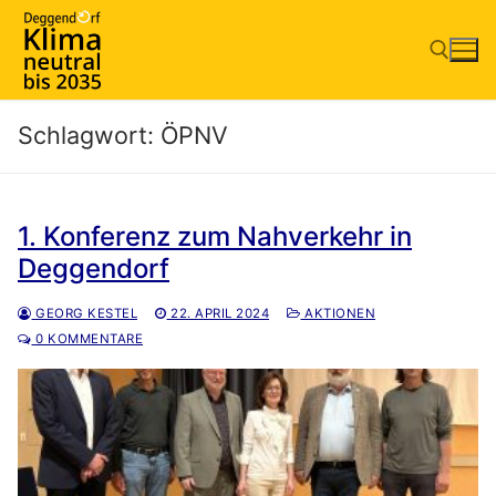
Zum
Inhalt
springen
Schlagwort:
ÖPNV
Suchen nach:
1. Konferenz zum Nahverkehr in
Deggendorf
GEORG KESTEL
22. APRIL 2024
AKTIONEN
0 KOMMENTARE